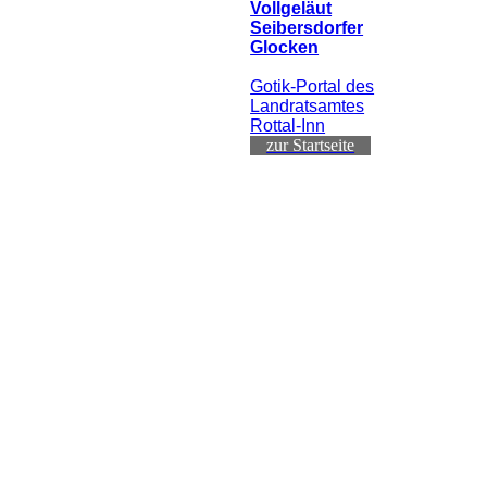
Vollgeläut
Seibersdorfer
Glocken
Gotik-Portal des
Landratsamtes
Rottal-Inn
zur Startseite