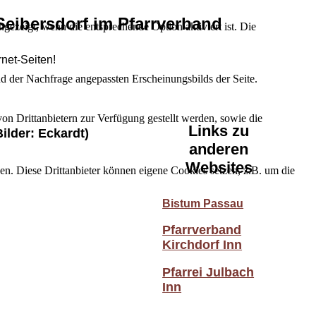
Seibersdorf im Pfarrverband
ezeigt, wenn die entsprechende Option aktiviert ist. Die
rnet-Seiten!
d der Nachfrage angepassten Erscheinungsbilds der Seite.
on Drittanbietern zur Verfügung gestellt werden, sowie die
Links zu
Bilder: Eckardt)
anderen
Websites
den. Diese Drittanbieter können eigene Cookies setzen, z.B. um die
Bistum Passau
Pfarrverband
Kirchdorf Inn
Pfarrei Julbach
Inn