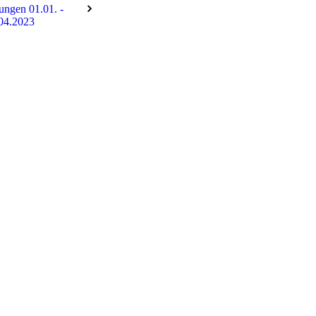
tungen 01.01. -
04.2023
0201_180653