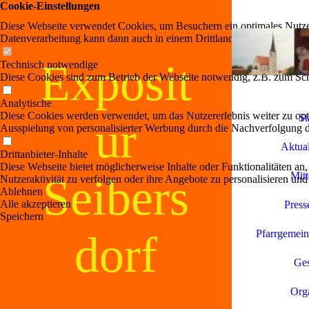
Cookie-Einstellungen
Diese Webseite verwendet Cookies, um Besuchern ein optimales Nutzerer
Datenverarbeitung kann dann auch in einem Drittland erfolgen. Weiter
Exposit
Technisch notwendige
Diese Cookies sind zum Betrieb der Webseite notwendig, z.B. zum Sch
Analytische
Diese Cookies werden verwendet, um das Nutzererlebnis weiter zu optim
St
ur
Ausspielung von personalisierter Werbung durch die Nachverfolgung de
Aktual
Drittanbieter-Inhalte
Diese Webseite bietet möglicherweise Inhalte oder Funktionalitäten an,
Mitt
Seibers
Nutzeraktivität zu verfolgen oder ihre Angebote zu personalisieren und
Ablehnen
Alle akzeptieren
Press
Speichern
dorf
Pfarrgemein
Ges
Orga
Ich bin dabei