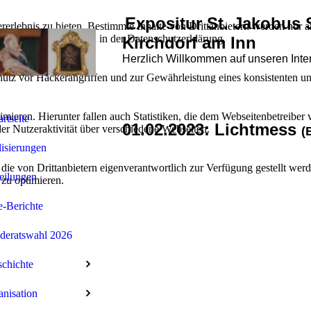
Expositur St. Jakobus 
lebnis zu bieten. Bestimmte Inhalte von Drittanbietern werden nur ang
e Informationen hierzu in der Datenschutzerklärung.
Kirchdorf am Inn
Herzlich Willkommen auf unseren Inte
utz vor Hackerangriffen und zur Gewährleistung eines konsistenten un
ieren. Hierunter fallen auch Statistiken, die dem Webseitenbetreiber v
artseite
01.02.2023: Lichtmess
r Nutzeraktivität über verschiedene Webseiten.
(
isierungen
 die von Drittanbietern eigenverantwortlich zur Verfügung gestellt wer
eilungen
 zu optimieren.
e-Berichte
deratswahl 2026
chichte
nisation