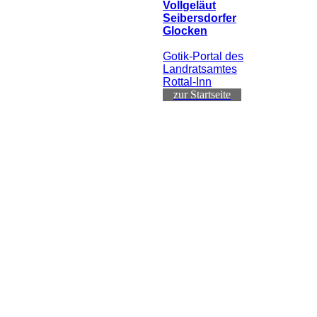
Vollgeläut
Seibersdorfer
Glocken
Gotik-Portal des
Landratsamtes
Rottal-Inn
zur Startseite