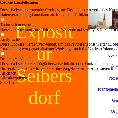
Cookie-Einstellungen
Diese Webseite verwendet Cookies, um Besuchern ein optimales Nutzerer
Datenverarbeitung kann dann auch in einem Drittland erfolgen. Weiter
Exposit
Technisch notwendige
Diese Cookies sind zum Betrieb der Webseite notwendig, z.B. zum Sch
Analytische
Diese Cookies werden verwendet, um das Nutzererlebnis weiter zu optim
St
ur
Ausspielung von personalisierter Werbung durch die Nachverfolgung de
Aktual
Drittanbieter-Inhalte
Diese Webseite bietet möglicherweise Inhalte oder Funktionalitäten an,
Mitt
Seibers
Nutzeraktivität zu verfolgen oder ihre Angebote zu personalisieren und
Ablehnen
Alle akzeptieren
Press
Speichern
dorf
Pfarrgemein
Ges
Orga
Ich bin dabei