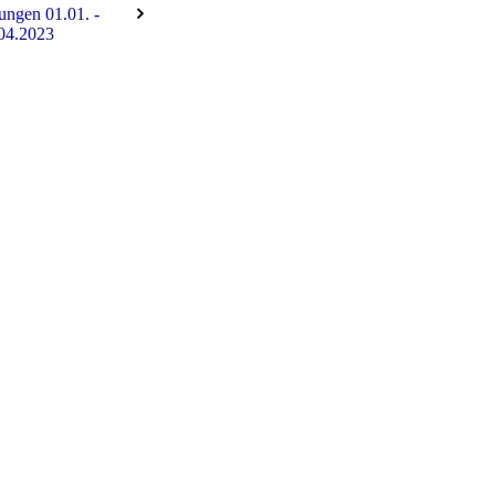
tungen 01.01. -
04.2023
241130_2-Advent_1