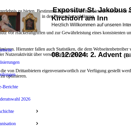
Expositur St. Jakobus 
lebnis zu bieten. Bestimmte Inhalte von Drittanbietern werden nur ang
e Informationen hierzu in der Datenschutzerklärung.
Kirchdorf am Inn
Herzlich Willkommen auf unseren Inte
utz vor Hackerangriffen und zur Gewährleistung eines konsistenten un
ieren. Hierunter fallen auch Statistiken, die dem Webseitenbetreiber v
artseite
08.12.2024: 2. Advent
r Nutzeraktivität über verschiedene Webseiten.
(Bi
isierungen
 die von Drittanbietern eigenverantwortlich zur Verfügung gestellt wer
eilungen
 zu optimieren.
e-Berichte
deratswahl 2026
chichte
nisation