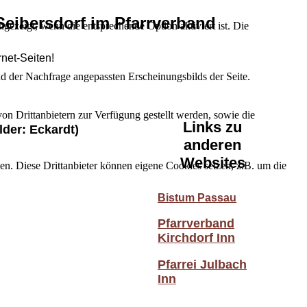
Seibersdorf im Pfarrverband
ezeigt, wenn die entsprechende Option aktiviert ist. Die
rnet-Seiten!
d der Nachfrage angepassten Erscheinungsbilds der Seite.
on Drittanbietern zur Verfügung gestellt werden, sowie die
Links zu
lder: Eckardt)
anderen
Websites
den. Diese Drittanbieter können eigene Cookies setzen, z.B. um die
Bistum Passau
Pfarrverband
Kirchdorf Inn
Pfarrei Julbach
Inn